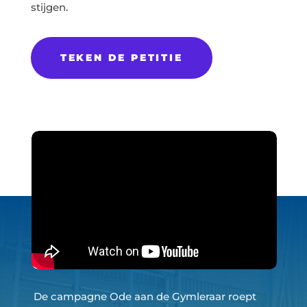
stijgen.
TEKEN DE PETITIE
Het is tijd voor actie!
De campagne Ode aan de Gymleraar roept