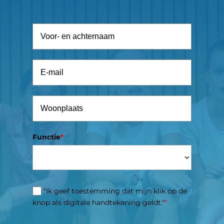
Functie
*
"Ik geef toestemming dat mijn klik op de
knop als digitale handtekening geldt."
*